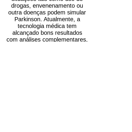
drogas, envenenamento ou
outra doenças podem simular
Parkinson. Atualmente, a
tecnologia médica tem
alcançado bons resultados
com
análises complementares,
ou seja,
cintilografia com
TRODAT
ou
ultrassonografia
transcraniana
que sugerem tal
patologia. Portanto, caso haja
dúvida procure um médico.
Qual o tratamento da
Doença de Parkinson?
O tratamento inicial é
medicamentoso
. E possui
ótimo resultados para várias