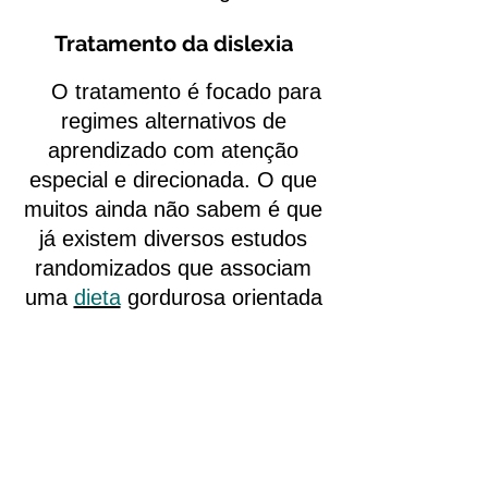
Tratamento da dislexia
O tratamento é focado para
regimes alternativos de
aprendizado com atenção
especial e direcionada. O que
muitos ainda não sabem é que
já existem diversos estudos
randomizados que associam
uma
dieta
gordurosa orientada
a uma melhora sintomatológica
bem satisfatória. O prognóstico
é bom.
http://www.ncbi.nlm.nih.gov/pu
bmed/11817499