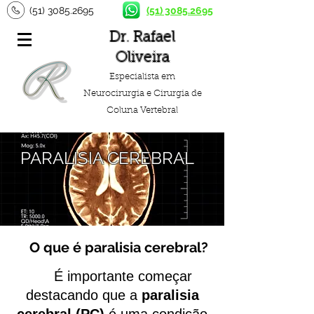
(51) 3085.2695
(51) 3085.2695
Dr. Rafael
Oliveira
Especialista em
Neurocirurgia e Cirurgia de
Coluna Vertebral
PARALISIA CEREBRAL
O que é paralisia cerebral?
É importante começar
destacando que a
paralisia